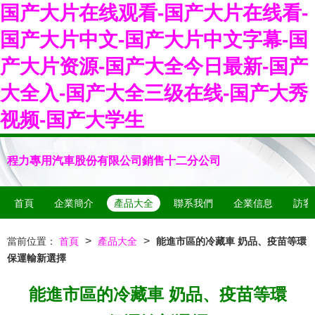
国产大片在线观看-国产大片在线看-
国产大片中文-国产大片中文字幕-国
产大片资源-国产大全今日最新-国产
大全入-国产大全三级在线-国产大秀
视频-国产大学生
程力專用汽車股份有限公司銷售十二分公司
首頁
企業簡介
產品大全
聯系我們
企業信息
訪客
>
>
當前位置：
首頁
產品大全
能進市區的冷藏車 奶品、疫苗等環
保運輸新選擇
能進市區的冷藏車 奶品、疫苗等環