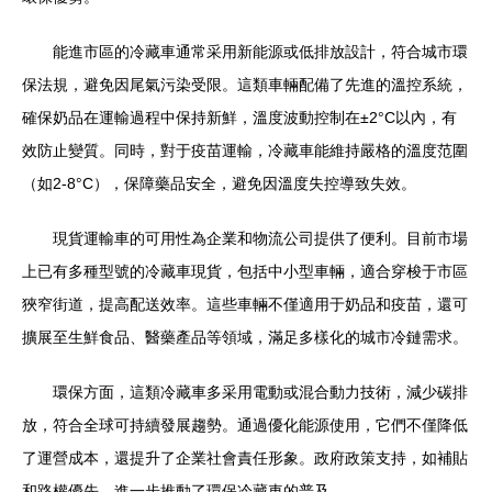
能進市區的冷藏車通常采用新能源或低排放設計，符合城市環
保法規，避免因尾氣污染受限。這類車輛配備了先進的溫控系統，
確保奶品在運輸過程中保持新鮮，溫度波動控制在±2°C以內，有
效防止變質。同時，對于疫苗運輸，冷藏車能維持嚴格的溫度范圍
（如2-8°C），保障藥品安全，避免因溫度失控導致失效。
現貨運輸車的可用性為企業和物流公司提供了便利。目前市場
上已有多種型號的冷藏車現貨，包括中小型車輛，適合穿梭于市區
狹窄街道，提高配送效率。這些車輛不僅適用于奶品和疫苗，還可
擴展至生鮮食品、醫藥產品等領域，滿足多樣化的城市冷鏈需求。
環保方面，這類冷藏車多采用電動或混合動力技術，減少碳排
放，符合全球可持續發展趨勢。通過優化能源使用，它們不僅降低
了運營成本，還提升了企業社會責任形象。政府政策支持，如補貼
和路權優先，進一步推動了環保冷藏車的普及。