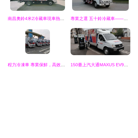
南昌奧鈴4米2冷藏車現車熱銷，多重優惠助力高效冷鏈運輸
專業之選 五十鈴冷藏車——冷凍、保溫與鮮肉運輸的全能解決方案
程力冷凍車 專業保鮮，高效冷藏運輸解決方案
150臺上汽大通MAXUS EV90空運赴英 創全球電動輕型商用車空運紀錄